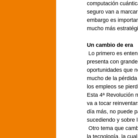
computación cuántic
seguro van a marcar
embargo es important
mucho más estratégi
Un cambio de era   
 Lo primero es ente
presenta con grandes
oportunidades que no
mucho de la pérdida
los empleos se pierd
Esta 4ª Revolución n
va a tocar reinventa
día más, no puede pa
sucediendo y sobre l
 Otro tema que cambi
la tecnología, la cua