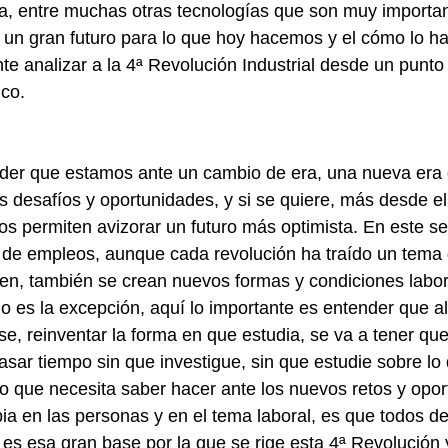
a, entre muchas otras tecnologías que son muy importan
 un gran futuro para lo que hoy hacemos y el cómo lo h
e analizar a la 4ª Revolución Industrial desde un punto 
co. 
 
nder que estamos ante un cambio de era, una nueva era 
 desafíos y oportunidades, y si se quiere, más desde el 
s permiten avizorar un futuro más optimista. En este se
 de empleos, aunque cada revolución ha traído un tema 
en, también se crean nuevos formas y condiciones labor
o es la excepción, aquí lo importante es entender que a
rse, reinventar la forma en que estudia, se va a tener qu
sar tiempo sin que investigue, sin que estudie sobre lo 
o que necesita saber hacer ante los nuevos retos y opo
a en las personas y en el tema laboral, es que todos d
l es esa gran base por la que se rige esta 4ª Revolución y,