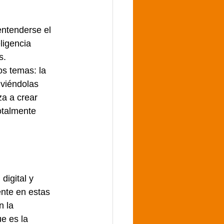
 
ntenderse el 
ligencia 
s.
s temas: la 
 viéndolas 
za a crear 
otalmente 
digital y 
ente en estas 
n la 
e es la 