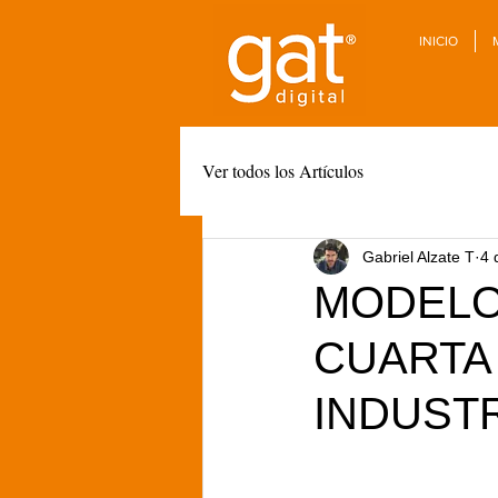
INICIO
Ver todos los Artículos
Gabriel Alzate T
4 
MODELO
CUARTA 
INDUST