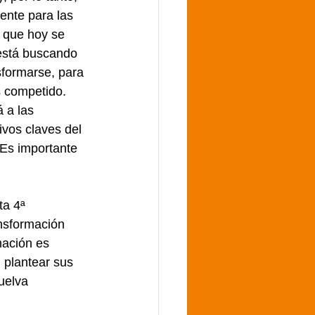
ente para las 
 que hoy se 
está buscando 
sformarse, para 
s competido.
 a las 
vos claves del 
 Es importante 
ta 4ª 
ansformación 
mación es 
 plantear sus 
uelva 