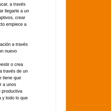
car, a través 
r llegarle a un 
ptivos, crear 
cto empiece a 
zación a través 
un nuevo 
stir o crea 
a través de un 
 tiene que 
r a unos 
 productiva 
 y todo lo que 