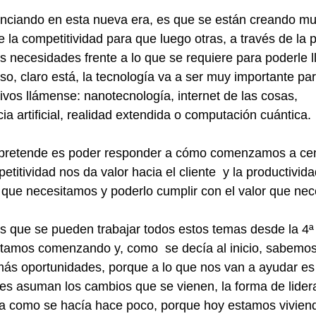
enciando en esta nueva era, es que se están creando m
 la competitividad para que luego otras, a través de la p
s necesidades frente a lo que se requiere para poderle lle
o, claro está, la tecnología va a ser muy importante par
ivos llámense: nanotecnología, internet de las cosas, 
ncia artificial, realidad extendida o computación cuántica.
pretende es poder responder a cómo comenzamos a cen
titividad nos da valor hacia el cliente  y la productivid
r que necesitamos y poderlo cumplir con el valor que nec
 que se pueden trabajar todos estos temas desde la 4ª
estamos comenzando y, como  se decía al inicio, sabemo
más oportunidades, porque a lo que nos van a ayudar es
es asuman los cambios que se vienen, la forma de lidera
e a como se hacía hace poco, porque hoy estamos vivien