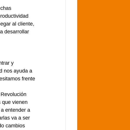
uchas 
roductividad 
gar al cliente, 
a desarrollar 
trar y 
ad nos ayuda a 
esitamos frente 
 Revolución 
s que vienen 
 a entender a 
rlas va a ser 
do cambios 