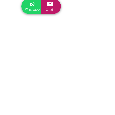
Whatsapp
Email
Gabriel Alzat
En resumen, estamos en una era 
donde ya no basta con saber usar la 
tecnología. Hay que entenderla 
profundamente, visualizar su impacto y 
convertirla en aliada estratégica. Los 
líderes que lo hagan, no solo 
sobrevivirán: transformarán.